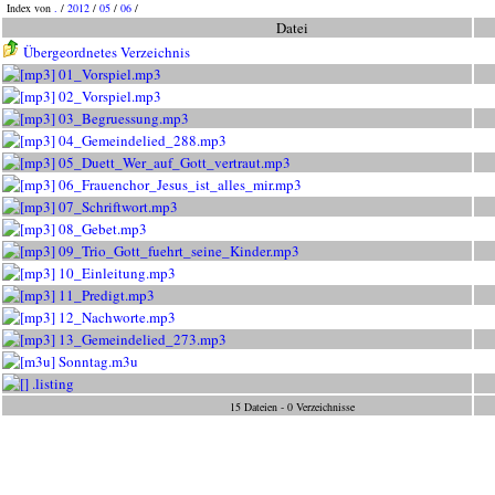
Index von
.
/
2012
/
05
/
06
/
Datei
Übergeordnetes Verzeichnis
01_Vorspiel.mp3
02_Vorspiel.mp3
03_Begruessung.mp3
04_Gemeindelied_288.mp3
05_Duett_Wer_auf_Gott_vertraut.mp3
06_Frauenchor_Jesus_ist_alles_mir.mp3
07_Schriftwort.mp3
08_Gebet.mp3
09_Trio_Gott_fuehrt_seine_Kinder.mp3
10_Einleitung.mp3
11_Predigt.mp3
12_Nachworte.mp3
13_Gemeindelied_273.mp3
Sonntag.m3u
.listing
15 Dateien - 0 Verzeichnisse