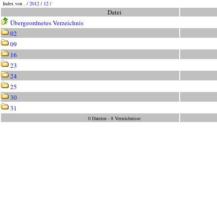
Index von
.
/
2012
/
12
/
Datei
Übergeordnetes Verzeichnis
02
09
16
23
24
25
30
31
0 Dateien - 8 Verzeichnisse