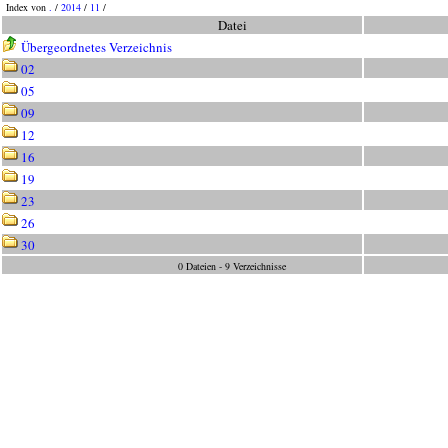
Index von
.
/
2014
/
11
/
Datei
Übergeordnetes Verzeichnis
02
05
09
12
16
19
23
26
30
0 Dateien - 9 Verzeichnisse