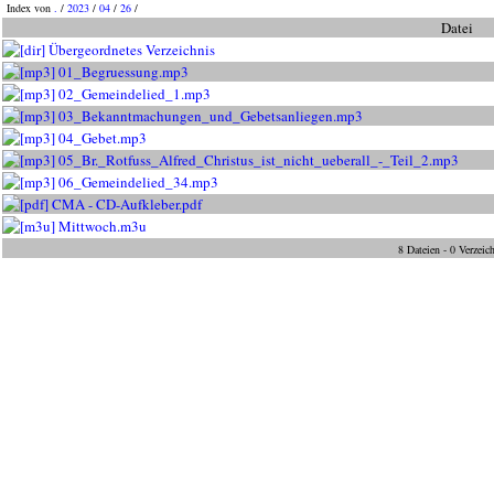
Index von
.
/
2023
/
04
/
26
/
Datei
Übergeordnetes Verzeichnis
01_Begruessung.mp3
02_Gemeindelied_1.mp3
03_Bekanntmachungen_und_Gebetsanliegen.mp3
04_Gebet.mp3
05_Br._Rotfuss_Alfred_Christus_ist_nicht_ueberall_-_Teil_2.mp3
06_Gemeindelied_34.mp3
CMA - CD-Aufkleber.pdf
Mittwoch.m3u
8 Dateien - 0 Verzeic